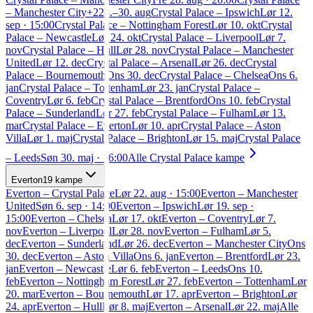
–
Manchester City
+
2
28.–30. aug
Crystal Palace
–
Ipswich
Lør 12.
sep · 15:00
Crystal Palace
–
Nottingham Forest
Lør 10. okt
Crystal
Palace
–
Newcastle
Lør 24. okt
Crystal Palace
–
Liverpool
Lør 7.
nov
Crystal Palace
–
Hull
Lør 28. nov
Crystal Palace
–
Manchester
United
Lør 12. dec
Crystal Palace
–
Arsenal
Lør 26. dec
Crystal
Palace
–
Bournemouth
Ons 30. dec
Crystal Palace
–
Chelsea
Ons 6.
jan
Crystal Palace
–
Tottenham
Lør 23. jan
Crystal Palace
–
Coventry
Lør 6. feb
Crystal Palace
–
Brentford
Ons 10. feb
Crystal
Palace
–
Sunderland
Lør 27. feb
Crystal Palace
–
Fulham
Lør 13.
mar
Crystal Palace
–
Everton
Lør 10. apr
Crystal Palace
–
Aston
Villa
Lør 1. maj
Crystal Palace
–
Brighton
Lør 15. maj
Crystal Palace
–
Leeds
Søn 30. maj · 16:00
Alle
Crystal Palace
kampe
Everton
19
kampe
Everton
–
Crystal Palace
Lør 22. aug · 15:00
Everton
–
Manchester
United
Søn 6. sep · 14:00
Everton
–
Ipswich
Lør 19. sep ·
15:00
Everton
–
Chelsea
Lør 17. okt
Everton
–
Coventry
Lør 7.
nov
Everton
–
Liverpool
Lør 28. nov
Everton
–
Fulham
Lør 5.
dec
Everton
–
Sunderland
Lør 26. dec
Everton
–
Manchester City
Ons
30. dec
Everton
–
Aston Villa
Ons 6. jan
Everton
–
Brentford
Lør 23.
jan
Everton
–
Newcastle
Lør 6. feb
Everton
–
Leeds
Ons 10.
feb
Everton
–
Nottingham Forest
Lør 27. feb
Everton
–
Tottenham
Lør
20. mar
Everton
–
Bournemouth
Lør 17. apr
Everton
–
Brighton
Lør
24. apr
Everton
–
Hull
Lør 8. maj
Everton
–
Arsenal
Lør 22. maj
Alle