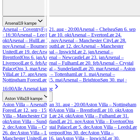
Arsenal
19
kampe
Arsenal
–
Coventry
Fre 21. aug · 20:00
Arsenal
–
Chelsea
Søn 6. sep
· 16:30
Arsenal
–
Leeds
Lør 10. okt
Arsenal
–
Everton
Lør 24.
okt
Arsenal
–
Hull
Lør 7. nov
Arsenal
–
Manchester City
Lør 28.
nov
Arsenal
–
Bournemouth
Lør 12. dec
Arsenal
–
Manchester
United
Lør 19. dec
Arsenal
–
Ipswich
Lør 2. jan
Arsenal
–
Brentford
Ons 6. jan
Arsenal
–
Newcastle
Lør 23. jan
Arsenal
–
Liverpool
Lør 6. feb
Arsenal
–
Fulham
Lør 20. feb
Arsenal
–
Crystal
Palace
Ons 3. mar
Arsenal
–
Sunderland
Lør 20. mar
Arsenal
–
Aston
Villa
Lør 17. apr
Arsenal
–
Tottenham
Lør 1. maj
Arsenal
–
Nottingham Forest
Lør 15. maj
Arsenal
–
Brighton
Søn 30. maj ·
16:00
Alle
Arsenal
kampe
Aston Villa
19
kampe
Aston Villa
–
Arsenal
Man 31. aug · 20:00
Aston Villa
–
Nottingham
Forest
Lør 12. sep · 15:00
Aston Villa
–
Brentford
Lør 10. okt
Aston
Villa
–
Manchester City
Lør 24. okt
Aston Villa
–
Fulham
Lør 31.
okt
Aston Villa
–
Sunderland
Lør 21. nov
Aston Villa
–
Everton
Ons
2. dec
Aston Villa
–
Crystal Palace
Lør 5. dec
Aston Villa
–
Leeds
Lør
26. dec
Aston Villa
–
Liverpool
Ons 30. dec
Aston Villa
–
Manchester United
Lør 16. jan
Aston Villa
–
Ipswich
Lør 30.