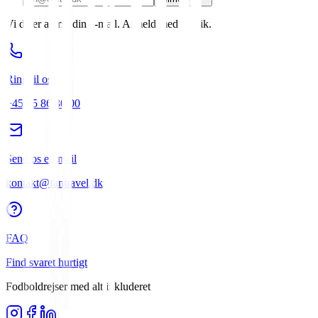
Vi deler aldrig din e-mail. Afmeld med ét klik.
Ring til os
+45 25 86 30 00
Send os en mail
kontakt@fantravel.dk
FAQ
Find svaret hurtigt
Fodboldrejser med alt inkluderet