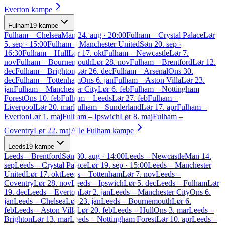
Everton
kampe
Fulham
19
kampe
Fulham
–
Chelsea
Man 24. aug · 20:00
Fulham
–
Crystal Palace
Lør
5. sep · 15:00
Fulham
–
Manchester United
Søn 20. sep ·
16:30
Fulham
–
Hull
Lør 17. okt
Fulham
–
Newcastle
Lør 7.
nov
Fulham
–
Bournemouth
Lør 28. nov
Fulham
–
Brentford
Lør 12.
dec
Fulham
–
Brighton
Lør 26. dec
Fulham
–
Arsenal
Ons 30.
dec
Fulham
–
Tottenham
Ons 6. jan
Fulham
–
Aston Villa
Lør 23.
jan
Fulham
–
Manchester City
Lør 6. feb
Fulham
–
Nottingham
Forest
Ons 10. feb
Fulham
–
Leeds
Lør 27. feb
Fulham
–
Liverpool
Lør 20. mar
Fulham
–
Sunderland
Lør 17. apr
Fulham
–
Everton
Lør 1. maj
Fulham
–
Ipswich
Lør 8. maj
Fulham
–
Coventry
Lør 22. maj
Alle
Fulham
kampe
Leeds
19
kampe
Leeds
–
Brentford
Søn 30. aug · 14:00
Leeds
–
Newcastle
Man 14.
sep
Leeds
–
Crystal Palace
Lør 19. sep · 15:00
Leeds
–
Manchester
United
Lør 17. okt
Leeds
–
Tottenham
Lør 7. nov
Leeds
–
Coventry
Lør 28. nov
Leeds
–
Ipswich
Lør 5. dec
Leeds
–
Fulham
Lør
19. dec
Leeds
–
Everton
Lør 2. jan
Leeds
–
Manchester City
Ons 6.
jan
Leeds
–
Chelsea
Lør 23. jan
Leeds
–
Bournemouth
Lør 6.
feb
Leeds
–
Aston Villa
Lør 20. feb
Leeds
–
Hull
Ons 3. mar
Leeds
–
Brighton
Lør 13. mar
Leeds
–
Nottingham Forest
Lør 10. apr
Leeds
–