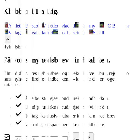
Klubber i
La Liga
Athletic Bilbao
Atlético Madrid
Espanyol
FC Barcelona
Malaga
Real Madrid
Real Sociedad
Sevilla
Nyhedsbrev
Få vores nyhedsbrev i indbakken.
Tilmeld dig vores nyhedsbrev og få eksklusive tilbud, rejsetips og
kampnyheder direkte i indbakken — kun når der er noget at
fortælle.
Få de bedste rejsetilbud direkte i indbakken
Tilbud på unikke afbudsrejser når vi har det
Modtag eksklusive rabatter kun via nyhedsbrev
Bare rolig, vi spammer ikke din indbakke
Tilmeld