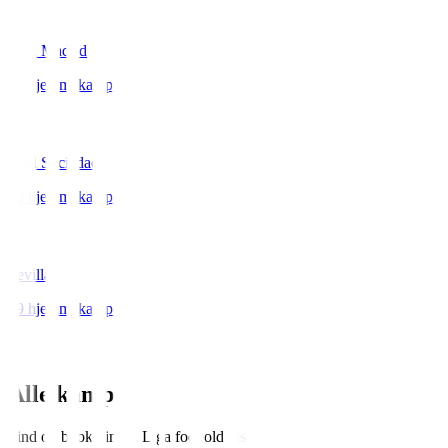
Alle kampe
Find og book din
La Liga
fodboldrejse