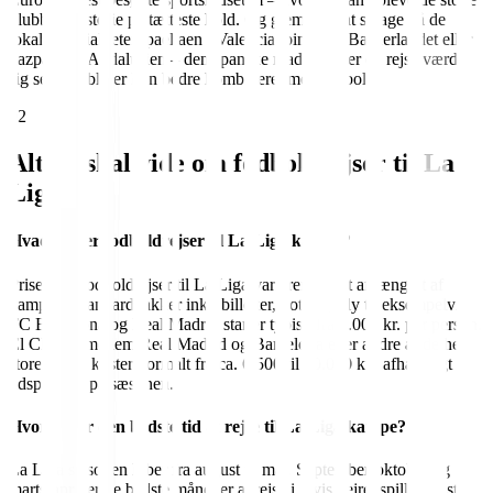
klubbers historie på tætteste hold. Og glem ikke at smage på de
lokale specialiteter; paellaen i Valencia, pintxos i Baskerlandet eller
gazpacho i Andalusien – den spanske madkultur er en rejse værd i
sig selv og bliver kun bedre kombineret med fodbold.
02
Alt du skal vide om fodboldrejser til La
Liga
Hvad koster fodboldrejser til La Liga kampe?
Prisen for fodboldrejser til La Liga varierer meget afhængigt af
kampen. Standardpakker inkl. billetter, hotel og fly til eksempelvis
FC Barcelona og Real Madrid starter typisk fra 4.000 kr. per person.
El Clásico mellem Real Madrid og Barcelona eller andre af de helt
store opgør koster normalt fra ca. 6.500 til 10.000 kr., afhængigt af
tidspunktet på sæsonen.
Hvornår er den bedste tid at rejse til La Liga kampe?
La Liga sæsonen løber fra august til maj. September-oktober og
marts-april er de bedste måneder at rejse i, hvis vejret spiller en stor