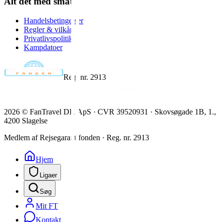
Alt det med småt
Handelsbetingelser
Regler & vilkår
Privatlivspolitik
Kampdatoer
Reg. nr. 2913
2026
© FanTravel DK ApS · CVR 39520931 · Skovsøgade 1B, 1.,
4200 Slagelse
Medlem af Rejsegarantifonden · Reg. nr. 2913
Hjem
Ligaer
Søg
Mit FT
Kontakt