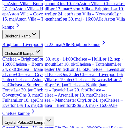
jan
Aston Villa
–
Bournemouth
Ons 10. feb
Aston Villa
–
Chelsea
Lør
27. feb
Aston Villa
–
Hull
Lør 13. mar
Aston Villa
–
Brighton
Lør 10.
apr
Aston Villa
–
Coventry
Lør 24. apr
Aston Villa
–
Newcastle
Lør
15. maj
Aston Villa
–
Tottenham
Søn 30. maj · 16:00
Alle
Aston Villa
kampe
Brighton
1
kamp
Brighton
–
Liverpool
Søn 23. maj
Alle
Brighton
kampe
Chelsea
19
kampe
Chelsea
–
Brighton
Søn 30. aug · 14:00
Chelsea
–
Hull
Lør 12. sep ·
15:00
Chelsea
–
Bournemouth
Lør 10. okt
Chelsea
–
Tottenham
Lør
24. okt
Chelsea
–
Manchester United
Lør 31. okt
Chelsea
–
Leeds
Lør
21. nov
Chelsea
–
Crystal Palace
Ons 2. dec
Chelsea
–
Liverpool
Lør
5. dec
Chelsea
–
Aston Villa
Lør 19. dec
Chelsea
–
Newcastle
Lør 2.
jan
Chelsea
–
Sunderland
Lør 16. jan
Chelsea
–
Nottingham
Forest
Lør 30. jan
Chelsea
–
Ipswich
Lør 20. feb
Chelsea
–
Coventry
Ons 3. mar
Chelsea
–
Arsenal
Lør 13. mar
Chelsea
–
Fulham
Lør 10. apr
Chelsea
–
Manchester City
Lør 24. apr
Chelsea
–
Everton
Lør 15. maj
Chelsea
–
Brentford
Søn 30. maj · 16:00
Alle
Chelsea
kampe
Crystal Palace
20
kampe
Crystal Palace
–
Manchester City
Fre 28. aug · 20:00
Crystal Palace