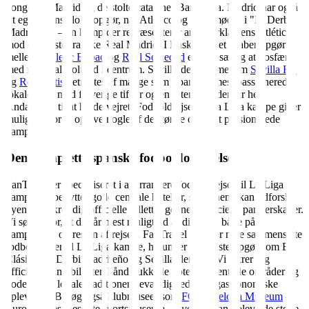
kongeligt Madrid og de stolte catalaner Barcelona. Madrid har også
sit eget intense lokalopgør, når Atlético og Real mødes i "El Derbi
Madrileño" – en kamp der repræsenterer arbejderklassens Atlético
mod det aristokratiske Real Madrid. I Baskerlandet skaber opgør
mellem
Athletic Bilbao
og
Real Sociedad
en helt særlig atmosfære
med regional stolthed i centrum. Sevilla-derbyet mellem
Sevilla FC
og
Real Betis
betragtes af mange som Spaniens mest passionerede
lokalopgør, med farverige tifoer og en intensitet, der får hele
Andalusien til at holde vejret. Fodboldrejser til La Liga kampe giver
mulighed for at opleve nogle af de største og mest passionerede
kampe.
Den komplette spanske fodboldoplevelse
FanTravel er specialiseret i at arrangere fodboldrejser til La Liga
kampe. Vi benytter gode centrale hoteller, så du nemt kan udforske
byen. Vi sikrer dig officielle billetter gennem officielle partnerskaber.
Vi sørger for, at du får mest muligt ud af din tur – både på
kampdagen og resten af rejsen. FanTravel tilbyder nøje sammensatte
fodboldrejser til La Liga kampe, herunder de største opgør som El
Clásico, El Derbi Madrileño og Sevilla-derbyet. Vi sikrer dig
officielle kampbilletter, håndplukkede hoteller i centrale områder og
gode råd til lokale traditioner, seværdigheder og gastronomiske
oplevelser. Besøg også klubmuseer som
FC Barcelona Museum
–
Europas mest besøgte sportsmuseum – hvor du kan opleve de stolte