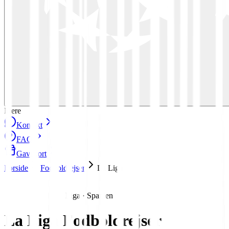
Mere
Kontakt
FAQ
Gavekort
Forside
Fodboldrejser
La Liga
Liga · Spanien
La Liga
Fodboldrejser