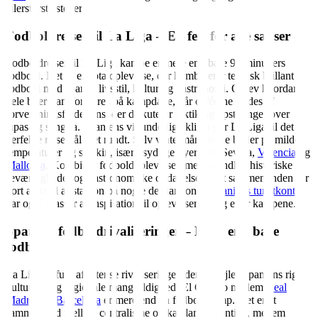
allerstørste steder.
Fodboldrejser til La Liga – En fest for alle sanser
Fodboldrejser til La Liga kampe er mere end bare 90 minutters
fodbold. Det er en totaloplevelse, der kombinerer teknisk brillant
fodbold med spansk livsstil, kultur og gastronomi. Oplev hvordan
hele byer transformeres på kampdage, når caféerne fyldes af
forventningsfulde fans, der diskuterer taktik og opstillinger over
tapas og sangria. Spaniens vidunderlige klima gør La Liga til det
perfekte rejsemål året rundt. Selv vintermånederne byder på milde
temperaturer og solskin, især i sydlige byer som Sevilla,
Valencia
og
Mallorca
. Kombinér fodboldoplevelsen med strandliv, historiske
seværdigheder og gastronomiske opdagelser – alt sammen inden for
kort afstand af stadion på nogle destiantioner.
Spaniens turistkontor
har også masser af inspiration til oplevelser før og efter kampene.
Spanske fodboldrivaliseringer – Mere end bare
fodbold
La Liga er fuld af intense rivaliseringer, der afspejler Spaniens rige
kulturelle og regionale mangfoldighed. El Clásico mellem
Real
Madrid
og
Barcelona
er mere end en fodboldkamp. Det er et
sammenstød mellem centralisme og katalansk identitet, mellem