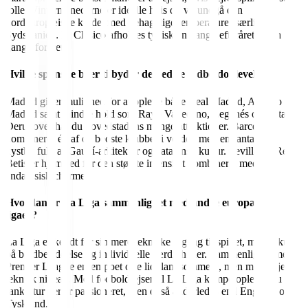
rolle. Vintermånederne er ideelle hvis du vil undgå den
nordeuropæiske kulde, med behagelige temperaturer særligt i
Sydspanien. El Clásico afholdes typisk én gang i efteråret og én
gang i foråret.
Hvilke spanske byer tilbyder de bedste fodboldoplevelser?
Madrid giver mulighed for at opleve både Real Madrid, Atlético
Madrid samt mindre hold som Rayo Vallecano, Leganés og Getafe.
Derudover har du hovedstadens mange attraktioner. Barcelona
kombinerer én af de bedste klubber i verden med en fantastisk
kystby fuld af Gaudí-arkitektur og catalansk kultur. Sevilla og Real
Betis er hjemsted for den største intensitet kombineret med
andalusisk charme.
Hvordan er La Liga sammenlignet med andre europæiske
ligaer?
La Liga er kendt for sin mere tekniske tilgang til spillet, med fokus
på boldbesiddelse og individuelle færdigheder. Sammenlignet med
Premier League er tempoet ofte lidt langsommere, men med højere
teknisk niveau. Med fodboldrejser til La Liga kampe oplever du en
fankultur der er passioneret, men også anderledes end England og
Tyskland.