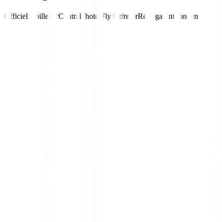
Officielle billetter
Centralt hotel
Fly tur/retur
Rejsegarantifonden
lørdag
,
15. august
Kl.
21:30
Sevilla
vs
Rayo Vallecano
Ramon Sanchez-Pizjuan
Pakkerejse
Inkl.
billet, hotel, fly
Fra
4.395
kr.