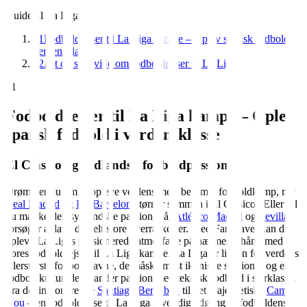
Guide til La Liga
01
Fodboldrejser til La Liga kampe – Oplev spansk fodbold i
verdensklasse
02
Alt du skal vide om fodboldrejser til La Liga
01
Fodboldrejser til La Liga kampe – Oplev
spansk fodbold i verdensklasse
El Clásico og sydlandsk fodboldpassion
Drømmer du om at opleve verdens mest berømte fodboldkamp, når
Real Madrid
og
FC Barcelona
tørner sammen i El Clásico? Eller vil
du mærke den sydlandske passion, når
Atlético Madrid
og
Sevilla
forsøger at lave de helt store overraskelser. Med FanTravel kan du
opleve La Ligas passionerede atmosfære på nærmeste hånd med
vores fodboldrejser til La Liga kampe. La Liga er ligaen for verdens
allerstørste fodboldnavne, de måske mest ikoniske stadioner og en
fodboldkultur, der blander passion med teknisk fodbold i særklasse.
Fra det imponerende
Santiago Bernabéu
til det majestætiske
Camp
Nou
– en fodboldrejse til La Liga giver dig adgang til fodboldens