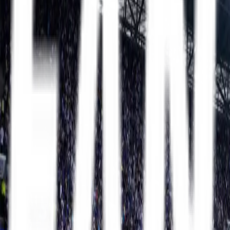
Mit FanTravel
Erhverv