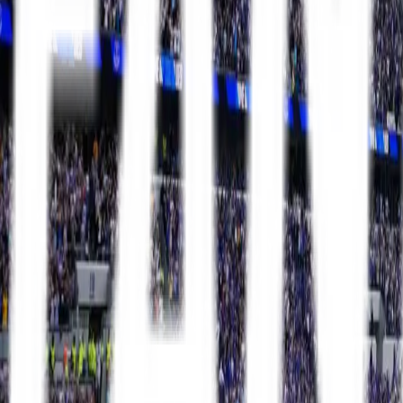
Mit FanTravel
Ligaer