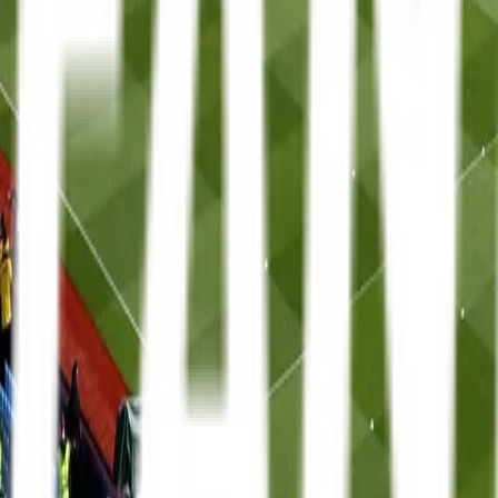
Mit FanTravel
Ligaer