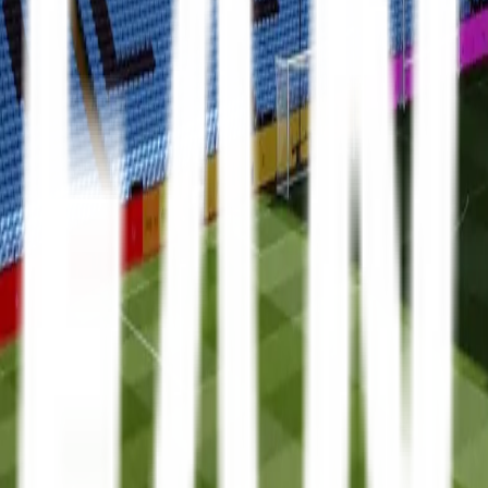
Mit FanTravel
Erhverv