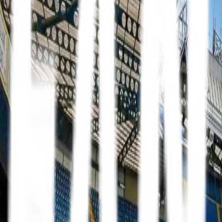
Mit FanTravel
Erhverv