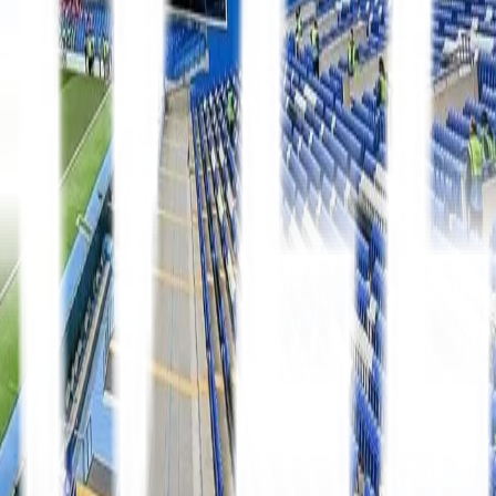
La Liga
8