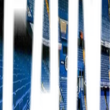
Mit FanTravel
Ligaer