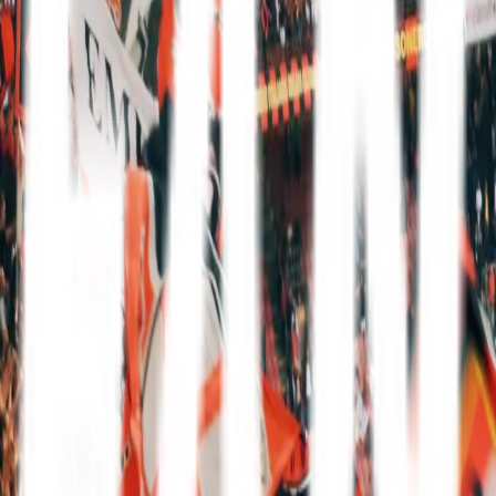
Mit FanTravel
Erhverv