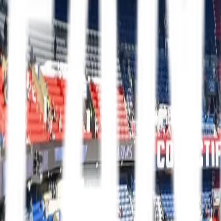
Mit FanTravel
Ligaer