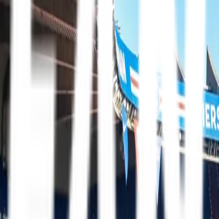
Mit FanTravel
Erhverv