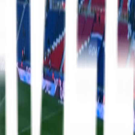
La Liga
8