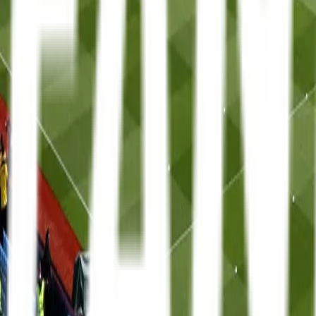
Mit FanTravel
Ligaer