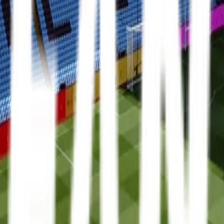
Mit FanTravel
Erhverv