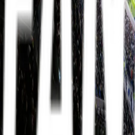
Mit FanTravel
Ligaer