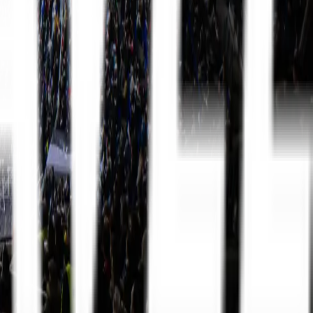
La Liga
8