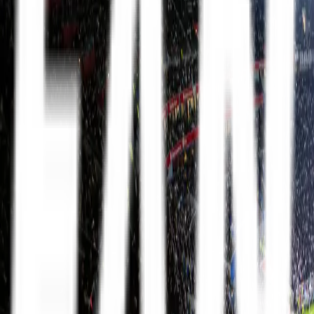
Mit FanTravel
Erhverv