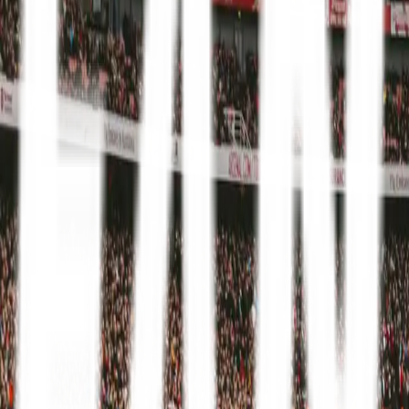
Mit FanTravel
Erhverv