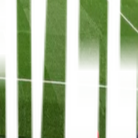
La Liga
8