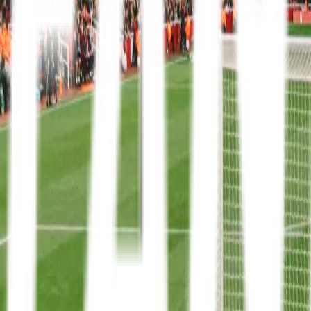
Mit FanTravel
Ligaer