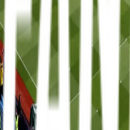
Mit FanTravel
Ligaer