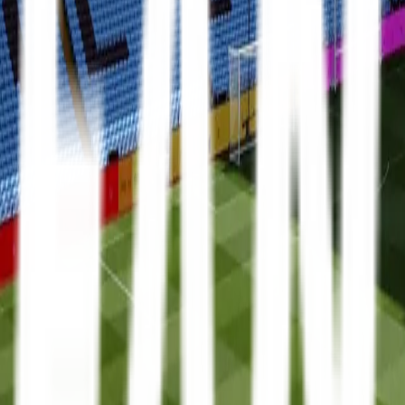
Mit FanTravel
Erhverv