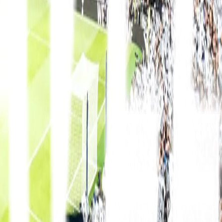
La Liga
8