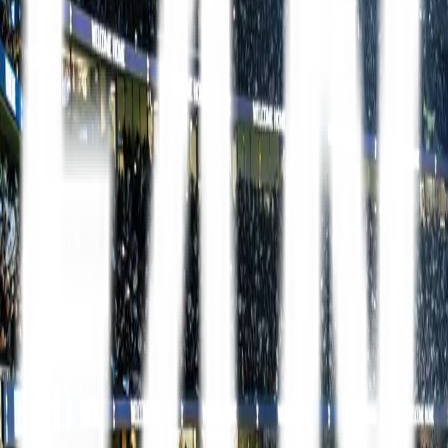
Mit FanTravel
Erhverv