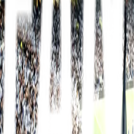
Mit FanTravel
Ligaer