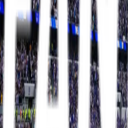
Mit FanTravel
Ligaer