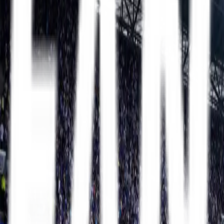
Mit FanTravel
Erhverv